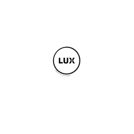
Read Article -
30th of septembre 2014
#02
Le 6 novembre, «Sœurs volées» aux
Noctambules du Théâtre de
Quat’Sous