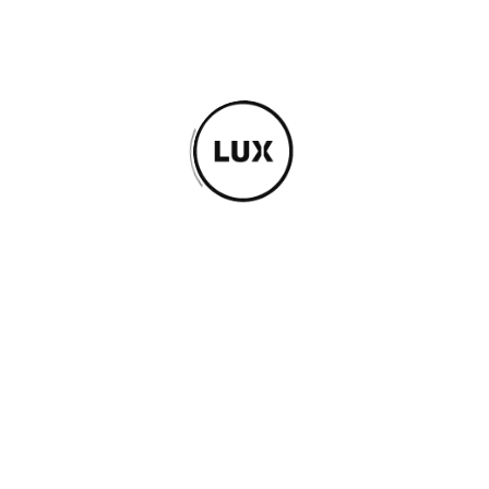
Read Article -
4th of décembre 2014
#06
« Soeurs volées » à l’UQAM